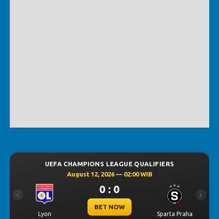
UEFA CHAMPIONS LEAGUE QUALIFIERS
August 12, 2026 — 02:00 WIB
0 : 0
Previous
Next
BET NOW
Lyon
Sparta Praha